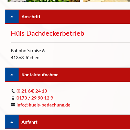
Anschrift
Hüls Dachdeckerbetrieb
Bahnhofstraße 6
41363 Jüchen
Kontaktaufnahme
(0 21 64) 24 13
0173 / 29 90 12 9
info@huels-bedachung.de
Anfahrt