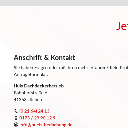
Je
Anschrift & Kontakt
Sie haben Fragen oder möchten mehr erfahren? Kein Probl
Anfrageformular.
Hüls Dachdeckerbetrieb
Bahnhofstraße 6
41363 Jüchen
(0 21 64) 24 13
0173 / 29 90 12 9
info@huels-bedachung.de